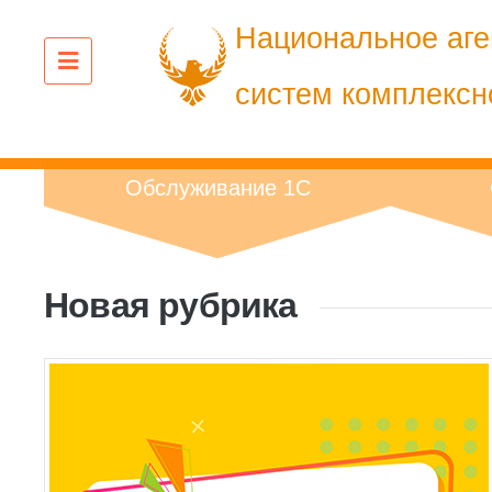
Перейти
Национальное аге
к
содержанию
систем комплексн
Обслуживание 1С
Новая рубрика