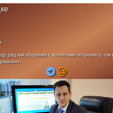
цке
А
ду рад как общению с коллегами по бизнесу, так и
дования».