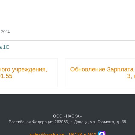
.2024
а 1С
ного учреждения,
Обновление Зарплата 
01.55
3,
ООО «НАСКА»
Российская Федерация 283086, г. Донецк, ул. Горького, д. 38
sales@naska.su
НАСКА в MAX