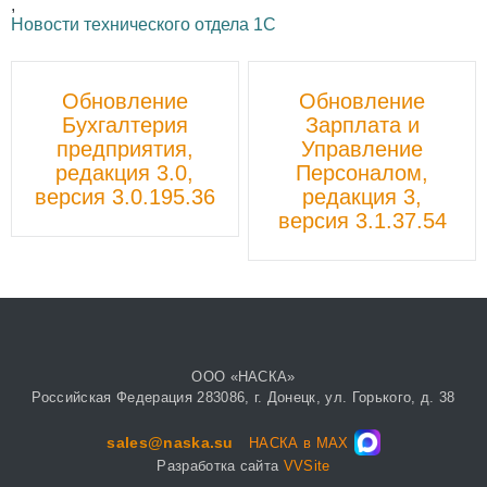
,
Новости технического отдела 1С
Пост
Обновление
Обновление
навигации
Бухгалтерия
Зарплата и
предприятия,
Управление
редакция 3.0,
Персоналом,
версия 3.0.195.36
редакция 3,
версия 3.1.37.54
ООО «НАСКА»
Российская Федерация 283086, г. Донецк, ул. Горького, д. 38
sales@naska.su
НАСКА в MAX
Разработка сайта
VVSite