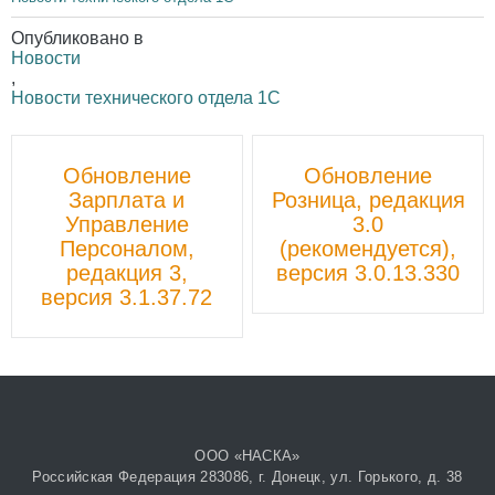
Опубликовано в
Новости
,
Новости технического отдела 1С
Пост
Обновление
Обновление
навигации
Зарплата и
Розница, редакция
Управление
3.0
Персоналом,
(рекомендуется),
редакция 3,
версия 3.0.13.330
версия 3.1.37.72
ООО «НАСКА»
Российская Федерация 283086, г. Донецк, ул. Горького, д. 38