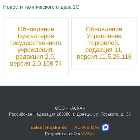
,
Новости технического отдела 1С
Пост
Обновление
Обновление
навигации
Бухгалтерия
Управление
государственного
торговлей,
учреждения,
редакция 11,
редакция 2.0,
версия 11.5.26.118
версия 2.0.108.74
ООО «НАСКА»
Российская Федерация 283086, г. Донецк, ул. Горького, д. 38
sales@naska.su
НАСКА в MAX
Разработка сайта
VVSite