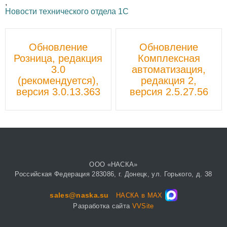
,
Новости технического отдела 1С
Пост
Обновление
Обновление
навигации
Розница, редакция
Комплексная
3.0
автоматизация,
(рекомендуется),
редакция 2,
версия 3.0.13.363
версия 2.5.27.56
ООО «НАСКА»
Российская Федерация 283086, г. Донецк, ул. Горького, д. 38
sales@naska.su
НАСКА в MAX
Разработка сайта
VVSite