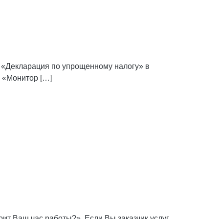
е «Декларация по упрощенному налогу» в
 «Монитор […]
ит Ваш час работы?». Если Вы заказчик услуг