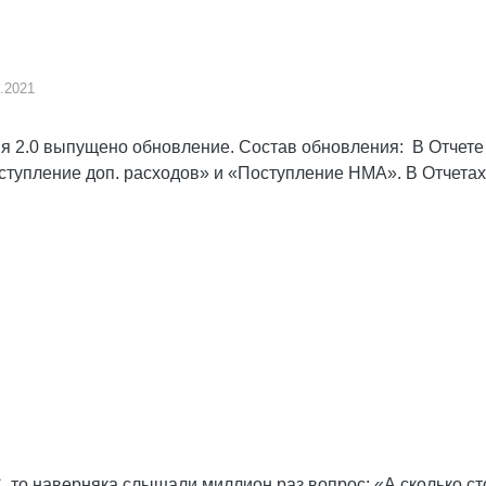
.2021
ия 2.0 выпущено обновление. Состав обновления: В Отчет
тупление доп. расходов» и «Поступление НМА». В Отчетах
 то наверняка слышали миллион раз вопрос: «А сколько сто