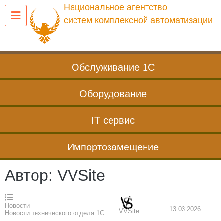
Перейти
Национальное агентство
к
систем комплексной автоматизации
содержанию
Обслуживание 1С
Оборудование
IT сервис
Импортозамещение
Автор:
VVSite
Новости
13.03.2026
VVSite
Новости технического отдела 1С