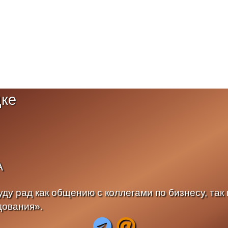
цке
А
ду рад как общению с коллегами по бизнесу, так и
дования».