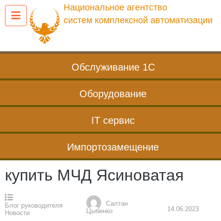
Перейти
Национальное агентство
к
систем комплексной автоматизации
содержанию
Обслуживание 1С
Оборудование
IT сервис
Импортозамещение
купить МЧД Ясиноватая
Салтан
Блог руководителя
14.06.2023
Цыбенко
Новости