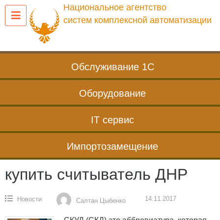
Перейти
Национальное агентство
к
систем комплексной автоматизации
содержанию
Обслуживание 1С
Оборудование
IT сервис
Импортозамещение
купить считыватель ДНР
14.11.2017
Новости
Салтан Цыбенко