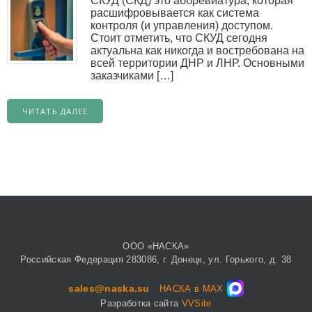
СКУД (СКД) это аббревиатура, которая
расшифровывается как система
контроля (и управления) доступом.
Стоит отметить, что СКУД сегодня
актуальна как никогда и востребована на
всей территории ДНР и ЛНР. Основными
заказчиками […]
ЧИТАТЬ ДАЛЕЕ
ООО «НАСКА»
Российская Федерация 283086, г. Донецк, ул. Горького, д. 38
sales@naska.su
НАСКА в MAX
Разработка сайта
VVSite