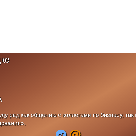
цке
А
ду рад как общению с коллегами по бизнесу, так и
дования».