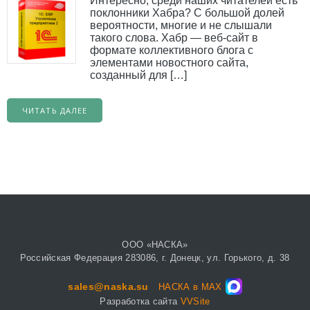
Интересно, среди наших читателей есть
поклонники Хабра? С большой долей
вероятности, многие и не слышали
такого слова. Хабр — веб-сайт в
формате коллективного блога с
элементами новостного сайта,
созданный для […]
ЧИТАТЬ ДАЛЕЕ
ООО «НАСКА»
Российская Федерация 283086, г. Донецк, ул. Горького, д. 38
sales@naska.su
НАСКА в MAX
Разработка сайта
VVSite