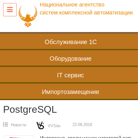
Перейти
Национальное агентство
к
систем комплексной автоматизации
содержанию
Обслуживание 1С
Оборудование
IT сервис
Импортозамещение
PostgreSQL
23.08.2018
Новости
VVSite