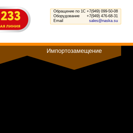
Обращение по 1С
+7(949) 099-50-08
Оборудование
+7(949) 476-68-31
Email
sales@naska.su
Импортозамещение