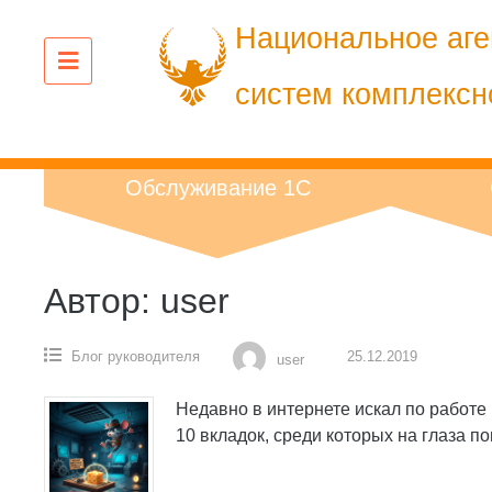
Перейти
Национальное аге
к
содержанию
систем комплексн
Обслуживание 1С
Автор:
user
Блог руководителя
25.12.2019
user
Недавно в интернете искал по работе
10 вкладок, среди которых на глаза п