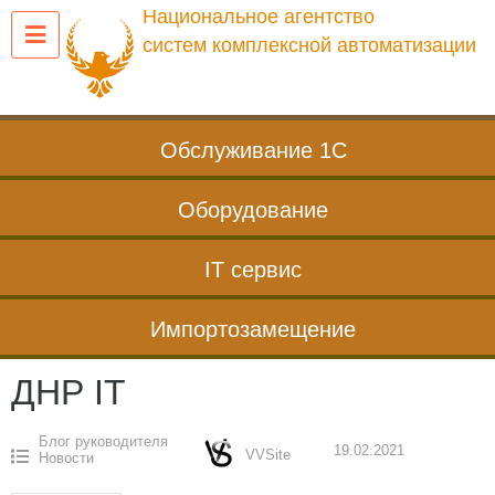
Перейти
Национальное агентство
к
систем комплексной автоматизации
содержанию
Обслуживание 1С
Оборудование
IT сервис
Импортозамещение
ДНР IT
Блог руководителя
19.02.2021
VVSite
Новости