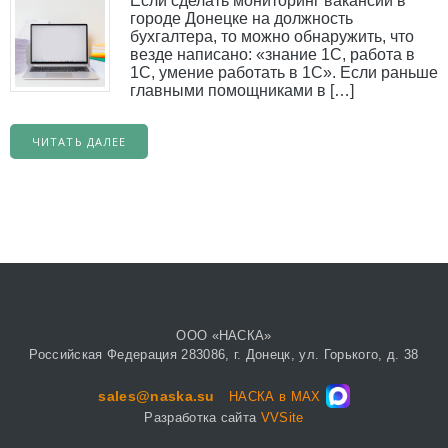
Если сделать мониторинг вакансий в
городе Донецке на должность
бухгалтера, то можно обнаружить, что
везде написано: «знание 1С, работа в
1С, умение работать в 1С». Если раньше
главными помощниками в […]
ЧИТАТЬ ДАЛЕЕ
ООО «НАСКА»
Российская Федерация 283086, г. Донецк, ул. Горького, д. 38
sales@naska.su
НАСКА в MAX
Разработка сайта
VVSite