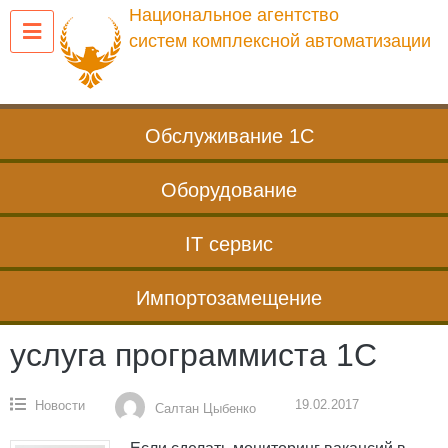
Перейти
Национальное агентство
к
систем комплексной автоматизации
содержанию
Обслуживание 1С
Оборудование
IT сервис
Импортозамещение
услуга программиста 1С
19.02.2017
Новости
Салтан Цыбенко