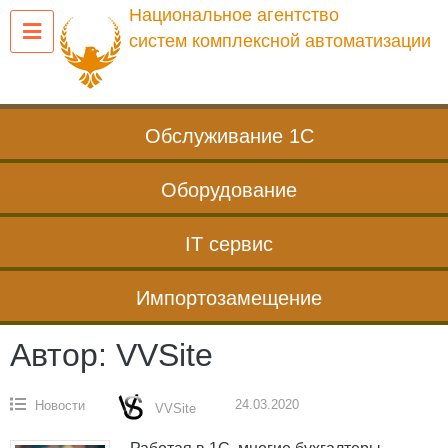
Перейти
Национальное агентство
к
систем комплексной автоматизации
содержанию
Обслуживание 1С
Оборудование
IT сервис
Импортозамещение
Автор:
VVSite
24.03.2020
Новости
VVSite