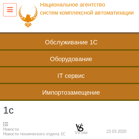
Перейти
Национальное агентство
к
систем комплексной автоматизации
содержанию
Обслуживание 1С
Оборудование
IT сервис
Импортозамещение
1с
Новости
23.03.2020
VVSite
Новости технического отдела 1С