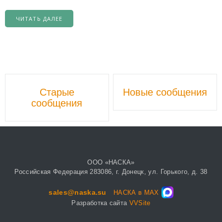
ЧИТАТЬ ДАЛЕЕ
Навигационной
Старые
Новые сообщения
постов
сообщения
ООО «НАСКА»
Российская Федерация 283086, г. Донецк, ул. Горького, д. 38
sales@naska.su
НАСКА в MAX
Разработка сайта
VVSite