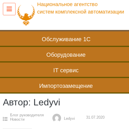
Перейти
Национальное агентство
к
систем комплексной автоматизации
содержанию
Обслуживание 1С
Оборудование
IT сервис
Импортозамещение
Автор:
Ledyvi
Блог руководителя
31.07.2020
Ledyvi
Новости