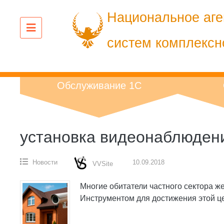
Перейти
Национальное аге
к
содержанию
систем комплексн
Обслуживание 1С
установка видеонаблюден
Новости
10.09.2018
VVSite
Многие обитатели частного сектора ж
Инструментом для достижения этой це