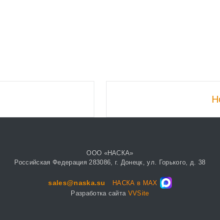
Н
ООО «НАСКА»
Российская Федерация 283086, г. Донецк, ул. Горького, д. 38
sales@naska.su
НАСКА в MAX
Разработка сайта
VVSite